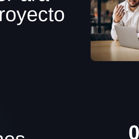
r
o
y
e
c
t
o