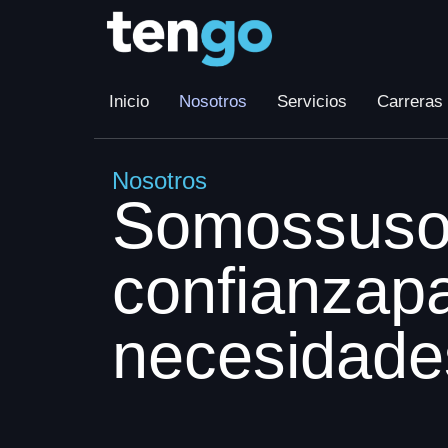
Inicio
Nosotros
Servicios
Carreras
Nosotros
S
o
m
o
s
s
u
s
c
o
n
f
i
a
n
z
a
p
n
e
c
e
s
i
d
a
d
e