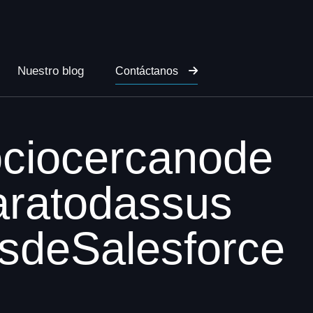
Nuestro blog
Contáctanos
o
c
i
o
c
e
r
c
a
n
o
d
e
a
r
a
t
o
d
a
s
s
u
s
s
d
e
S
a
l
e
s
f
o
r
c
e