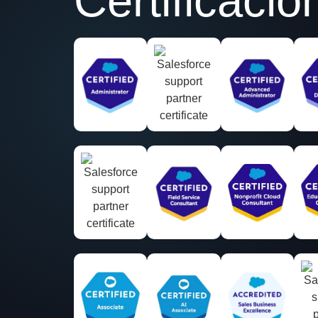
C
e
r
t
i
f
i
c
a
c
i
o