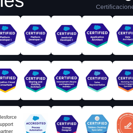
n
e
s
Certificacion