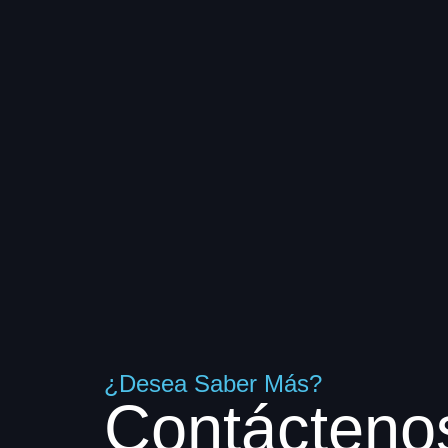
¿Desea Saber Más?
C
o
n
t
á
c
t
e
n
o